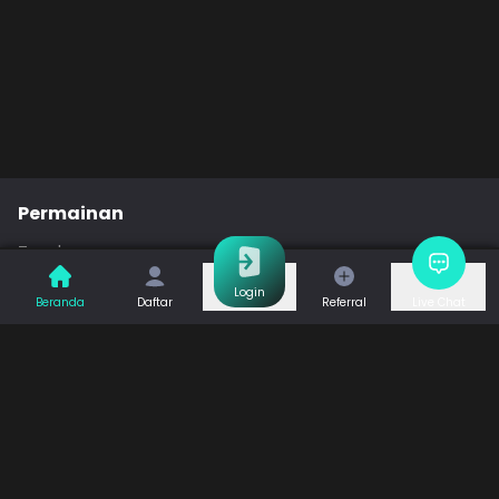
Permainan
Togel
Slot
Casino
Games
Login
Beranda
Daftar
Referral
Live Chat
Sports
Promo
Bantuan & Panduan
Tentang Kami
Syarat dan Ketentuan
Kebijakan Privasi
Pusat Bantuan