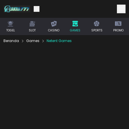
TOGEL
SLOT
CASINO
GAMES
SPORTS
PROMO
Beranda
Games
Netent Games