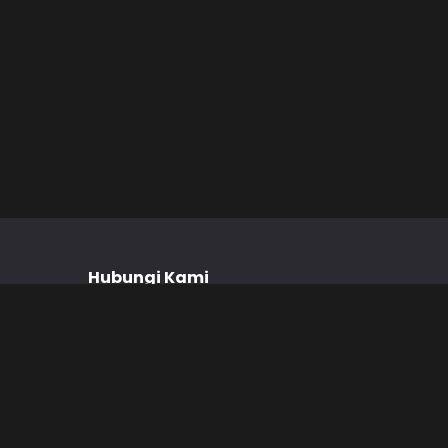
Hubungi Kami
rik. Temukan
dan
Media Sosial
ai menikmati