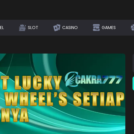
EL
SLOT
CASINO
GAMES