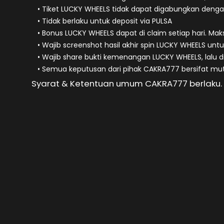
Tiket LUCKY WHEELS tidak dapat digabungkan denga
Tidak berlaku untuk deposit via PULSA
Bonus LUCKY WHEELS dapat di claim setiap hari. Mak
Wajib screenshot hasil akhir spin LUCKY WHEELS untu
Wajib share bukti kemenangan LUCKY WHEELS, lalu d
Semua keputusan dari pihak CAKRA777 bersifat mut
Syarat & Ketentuan umum CAKRA777 berlaku.