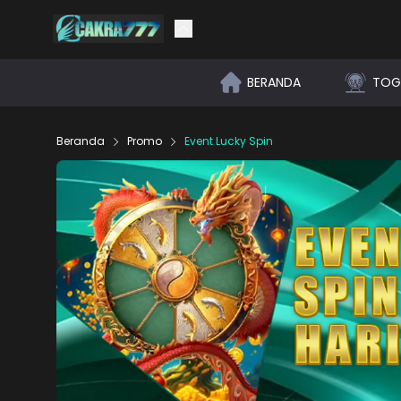
BERANDA
TOG
Beranda
Promo
Event Lucky Spin